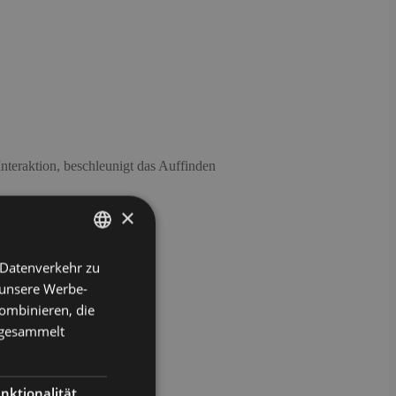
Interaktion, beschleunigt das Auffinden
×
 Datenverkehr zu
GERMAN
 unsere Werbe-
ENGLISH
ombinieren, die
e gesammelt
nktionalität