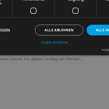
h
EIGEN
ALLE ABLEHNEN
ALLE A
LIMS kein Labor der Zukunft?! Anforderun
Cookie Richtlinie
POWE
Unbedingt erforderlich
Performance
Targeting
Funktionalität
inem essenziellen Scheideweg befinden. Schauen wir auf andere Branchen
en Industrie 4.0, digitaler Zwilling oder Machine...
che Cookies ermöglichen wesentliche Kernfunktionen der Website wie die Benutzeran
ne die unbedingt erforderlichen Cookies kann die Website nicht ordnungsgemäß ver
Anbieter
/
Ablaufdatum
Beschreibung
Domäne
nt
4 Wochen 2
Dieses Cookie wird vom Cookie-Script.c
CookieScript
Tage
verwendet, um die Einwilligungseinstell
samples.de
Cookies zu speichern. Das Cookie-Banne
Script.com muss ordnungsgemäß funkti
5 Monate 4
Wird verwendet, um die Zustimmung des
LinkedIn
Wochen
Verwendung von Cookies für nicht wese
Corporation