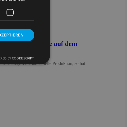
KZEPTIEREN
gen & Potenziale auf dem
RED BY COOKIESCRIPT
, wie bspw. die industrielle Produktion, so hat
meldung und die
wendet werden.
om-Dienst
ungen für Besucher-
r von Cookie-
onieren.
 Gastes zur
ntliche Zwecke zu