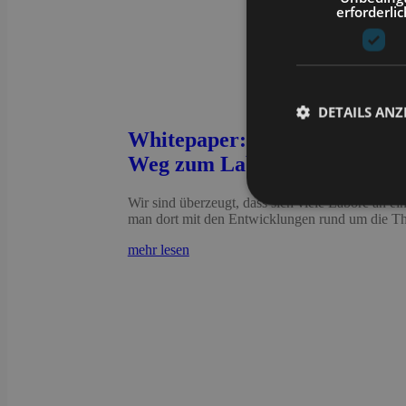
erforderlic
DETAILS ANZ
Whitepaper: Ohne modernes 
Weg zum Labor 4.0
Wir sind überzeugt, dass sich viele Labore an e
man dort mit den Entwicklungen rund um die Them
Unbedingt erforderli
Kontoverwaltung. Oh
mehr lesen
Name
CookieScriptConse
li_gc