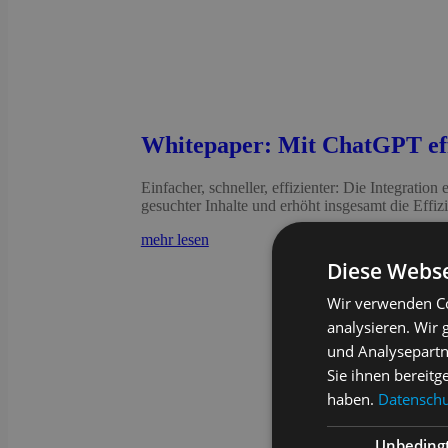
Whitepaper: Mit ChatGPT eff
Einfacher, schneller, effizienter: Die Integrati
gesuchter Inhalte und erhöht insgesamt die Effi
mehr lesen
Diese Webse
Wir verwenden Co
analysieren. Wir
und Analysepartn
Sie ihnen bereitg
haben.
Datenschut
Unbeding