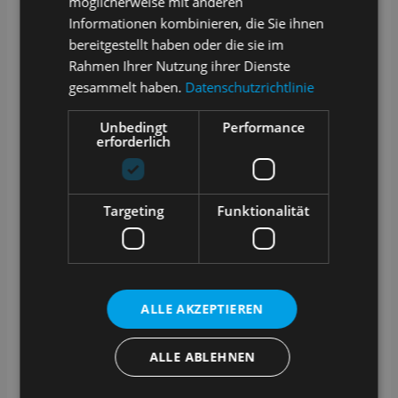
möglicherweise mit anderen
Informationen kombinieren, die Sie ihnen
01
bereitgestellt haben oder die sie im
Persönlicher Ansprechpartner
Rahmen Ihrer Nutzung ihrer Dienste
gesammelt haben.
Datenschutzrichtlinie
Bereits vom ersten Kennenlerngespräch oder
der Live-Demo von SAMPLES stehen wir mit
Ihnen im persönlichen Austausch. Im Projekt hält
Unbedingt
Performance
erforderlich
Sie Ihr persönlicher Ansprechpartner über den
Stand der Entwicklung stets auf dem Laufenden
und beantwortet gern Ihre Fragestellungen.
Targeting
Funktionalität
02
Ticketsystem für Supportanfragen
Für alle Fragen rund um SAMPLES als Ihr
ALLE AKZEPTIEREN
Produktivsystem steht Ihnen in Kürze hier ein
Ticketsystem zur Verfügung. Dieses gibt Ihnen
die Möglichkeit, Ihr Anliegen schnell und
ALLE ABLEHNEN
zielgerichtet an uns weiterzugeben und
garantiert so die zügige Bearbeitung und