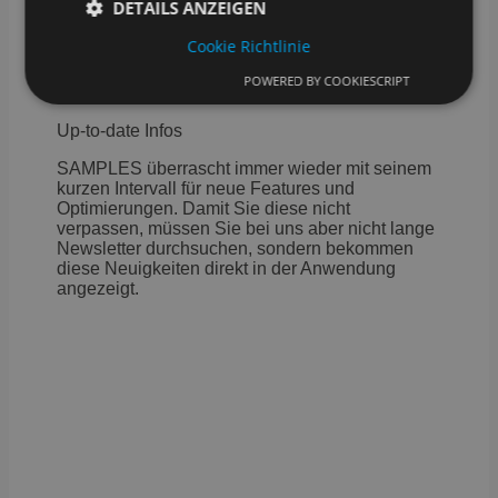
Beantwortung.
DETAILS ANZEIGEN
Cookie Richtlinie
POWERED BY COOKIESCRIPT
03
Unbedingt erforderlich
Performance
Up-to-date Infos
Targeting
Funktionalität
SAMPLES überrascht immer wieder mit seinem
Unbedingt erforderliche Cookies ermöglichen
kurzen Intervall für neue Features und
wesentliche Kernfunktionen der Website wie die
Benutzeranmeldung und die Kontoverwaltung.
Optimierungen. Damit Sie diese nicht
Ohne die unbedingt erforderlichen Cookies kann die
verpassen, müssen Sie bei uns aber nicht lange
Website nicht ordnungsgemäß verwendet werden.
Newsletter durchsuchen, sondern bekommen
diese Neuigkeiten direkt in der Anwendung
Anbieter
/
Name
Ablaufdatum
B
angezeigt.
Domäne
CookieScriptConsent
4 Wochen 2
D
CookieScript
Tage
C
samples.de
v
E
f
s
B
S
o
fu
li_gc
5 Monate 4
W