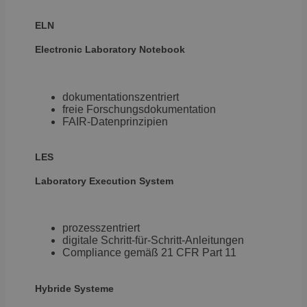
In
Datenschutzerklärung
We
üb
ELN
B
v
Electronic
Laboratory Notebook
D
-
si
P
S
dokumentationszentriert
freie Forschungsdokumentation
OptanonAlertBoxClosed
1 Jahr
Sp
OneTrust
FAIR-Datenprinzipien
C
LLC
d
.brevo.com
n
er
LES
OptanonConsent
1 Jahr
Sp
OneTrust
E
Laboratory
Execution System
LLC
d
.brevo.com
S
C
di
prozesszentriert
be
be
digitale Schritt-für-Schritt-Anleitungen
Compliance gemäß 21 CFR Part 11
Hybride Systeme
Anbieter
/
Name
Ablaufdatum
Be