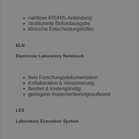
anzuzeigen
pscd
.brevo.com
2 Monate 4
Identifizi
Wochen
Partner-
nahtlose KIS/HIS-Anbindung
Empfehlun
strukturierte Befundausgabe
Tracking v
klinische Entscheidungshilfen
Conversion
Affiliate-M
Zwecke.
ELN
_gcl_au
2 Monate 4
Speichern
Google LLC
Wochen
Verfolgen 
.brevo.com
Electronic
Laboratory Notebook
Anfragen.
_plantrack
.brevo.com
11 Monate 3
Erfassung 
Wochen
Besucherin
für persona
freie Forschungsdokumentation
Marketing-
Kollaboration & Versionierung
Kampagnen 
Retargetin
flexibel & kostengünstig
Automatisi
geringerer Implementierungsaufwand
LES
Laboratory
Execution System