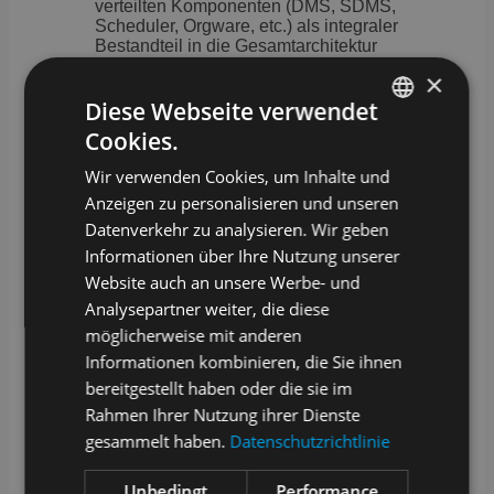
verteilten Komponenten (DMS, SDMS,
Scheduler, Orgware, etc.) als integraler
Bestandteil in die Gesamtarchitektur
einfügen. Voraussetzung dafür ist eine
×
offene Softwarearchitektur des LIMS,
Diese Webseite verwendet
die die Realisierung offener,
hochperformanter Schnittstellen für
Cookies.
GERMAN
bspw. Geräteintegration, Anbin-dung
externer Tools und Automation im
Wir verwenden Cookies, um Inhalte und
ENGLISH
Ganzen ermöglicht. Dabei sollte das
Anzeigen zu personalisieren und unseren
LIMS idealerweise moderne
Schnittstellenstandards, wie LADS,
Datenverkehr zu analysieren. Wir geben
SiLA-2, AnIML, PAC-ID, T-REX, ADF,
Informationen über Ihre Nutzung unserer
HL7, MTP oder SDC unterstützen, da
Website auch an unsere Werbe- und
diese für Interoperabilität, sichere
Datenübertragung und
Analysepartner weiter, die diese
Rückverfolgbarkeit sorgen und nicht
möglicherweise mit anderen
zuletzt für einfache Austauschbarkeit
Informationen kombinieren, die Sie ihnen
der im Labor eingesetzten Geräte und
Softwareelemente sorgen. Unter
bereitgestellt haben oder die sie im
diesen Voraussetzungen fungiert das
Rahmen Ihrer Nutzung ihrer Dienste
LIMS als ein zentrales Bindeglied im
gesammelt haben.
Datenschutzrichtlinie
Labor der Zukunft, mit dem der
Anwender eine Vielzahl an Prozessen
verwalten, orchestrieren und steuern
Unbedingt
Performance