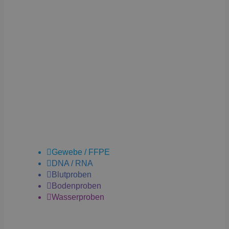

Gewebe / FFPE

DNA / RNA

Blutproben

Bodenproben

Wasserproben