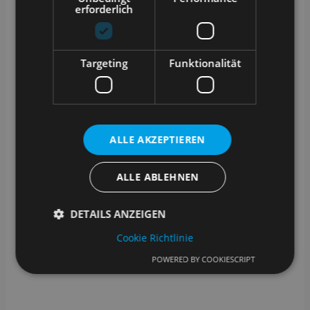
erforderlich
Targeting
Funktionalität
Mit SAMPLES haben Sie immer alle
Probeninformationen zur Hand. Intuitiv und
übersichtlich assistiert Sie die Anwendung durch
Ihren Laboralltag.
Durch vielfältige Anpassungsmöglichkeiten
ALLE AKZEPTIEREN
können Sie SAMPLES einfach, schnell und
flexibel an Ihre Bedarfe anpassen. Schaffen Sie
sich Ihre eigene Ordnung mit Nummernserien,
ALLE ABLEHNEN
Barcodes, Probenarten, Studien oder einem
ausgefeilten Lagersystem.
DETAILS ANZEIGEN
Cookie Richtlinie
POWERED BY COOKIESCRIPT
Unbedingt erforderlich
Performance
Targeting
Funktionalität