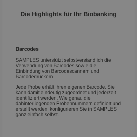
Unbedingt erforderliche Cookies ermöglichen
wesentliche Kernfunktionen der Website wie die
Benutzeranmeldung und die Kontoverwaltung.
Die Highlights für Ihr Biobanking
Ohne die unbedingt erforderlichen Cookies kann die
Website nicht ordnungsgemäß verwendet werden.
Anbieter
/
Name
Ablaufdatum
B
Domäne
CookieScriptConsent
4 Wochen 2
D
CookieScript
Barcodes
Tage
C
samples.de
v
E
SAMPLES unterstützt selbstverständlich die
f
Verwendung von Barcodes sowie die
s
B
Einbindung von Barcodescannern und
S
Barcodedruckern.
o
fu
Jede Probe erhält ihren eigenen Barcode. Sie
li_gc
5 Monate 4
W
kann damit eindeutig zugeordnet und jederzeit
LinkedIn
Wochen
Z
Corporation
identifiziert werden. Wie genau die
V
.linkedin.com
dahinterliegenden Probennummern definiert und
fü
erstellt werden, konfigurieren Sie in SAMPLES
Z
ganz einfach selbst.
VISITOR_PRIVACY_METADATA
5 Monate 4
D
YouTube
Wochen
S
.youtube.com
E
D
de
Google-