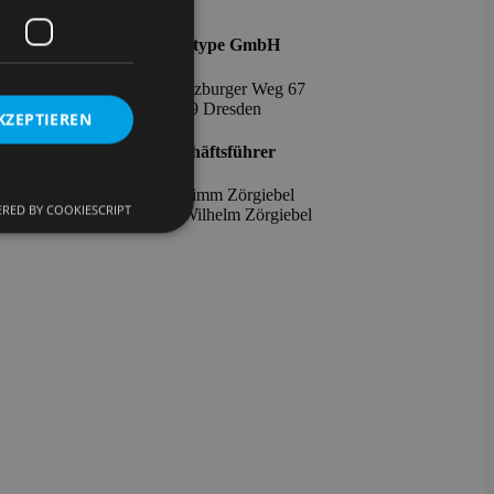
iches
3
qualitype GmbH
Impressum
Datenschutz
Moritzburger Weg 67
AGB
01109 Dresden
KZEPTIEREN
Cookie-
Richtlinie
Geschäftsführer
Cookie-
Einstellungen
Dr. Timm Zörgiebel
bearbeiten
RED BY COOKIESCRIPT
​Dr. Wilhelm Zörgiebel
meldung und die
wendet werden.
om-Dienst
ungen für Besucher-
r von Cookie-
onieren.
 Gastes zur
ntliche Zwecke zu