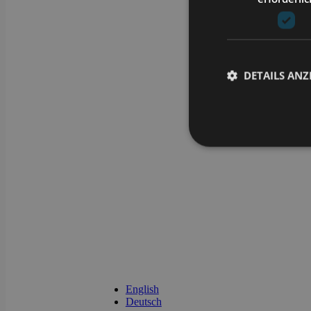
DETAILS ANZ
Unbedingt erforderli
Kontoverwaltung. Oh
Name
CookieScriptConse
li_gc
English
Deutsch