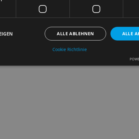
Rechtl
EIGEN
ALLE ABLEHNEN
ALLE A
Cookie Richtlinie
POWE
Unbedingt erforderlich
Performance
Targeting
Funktionalität
che Cookies ermöglichen wesentliche Kernfunktionen der Website wie die Benutzeran
ne die unbedingt erforderlichen Cookies kann die Website nicht ordnungsgemäß ver
Anbieter
/
Ablaufdatum
Beschreibung
Domäne
nt
4 Wochen 2
Dieses Cookie wird vom Cookie-Script.c
CookieScript
Tage
verwendet, um die Einwilligungseinstell
samples.de
Cookies zu speichern. Das Cookie-Banne
Script.com muss ordnungsgemäß funkti
5 Monate 4
Wird verwendet, um die Zustimmung des
LinkedIn
Wochen
Verwendung von Cookies für nicht wese
Corporation
speichern
.linkedin.com