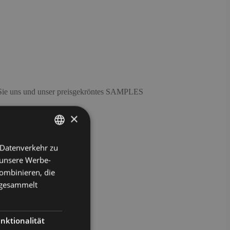
en Sie uns und unser preisgekröntes SAMPLES
×
 Datenverkehr zu
GERMAN
 unsere Werbe-
ENGLISH
ombinieren, die
e gesammelt
nktionalität