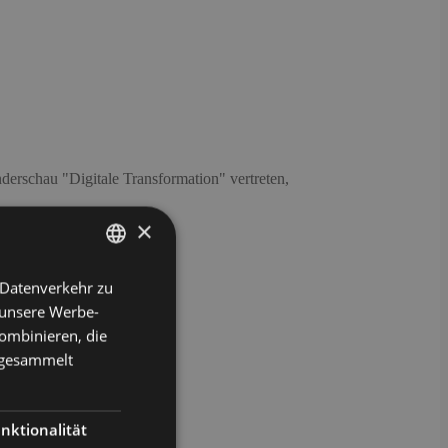
rschau "Digitale Transformation" vertreten,
×
 Datenverkehr zu
GERMAN
 unsere Werbe-
ENGLISH
ombinieren, die
e gesammelt
nktionalität