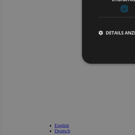
DETAILS ANZ
Unbedingt erforderli
Kontoverwaltung. Oh
Name
CookieScriptConse
li_gc
English
Deutsch