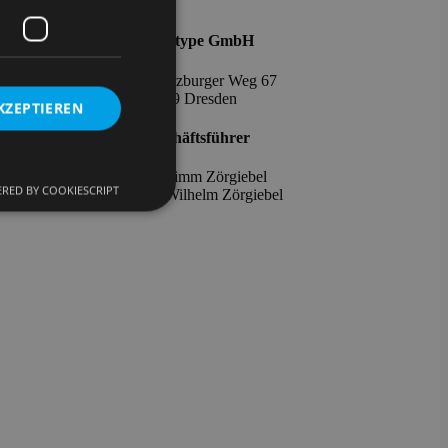
iches
3
qualitype GmbH
Impressum
Datenschutz
Moritzburger Weg 67
AGB
01109 Dresden
KZEPTIEREN
Cookie-
Richtlinie
Geschäftsführer
Cookie-
Einstellungen
Dr. Timm Zörgiebel
bearbeiten
RED BY COOKIESCRIPT
​Dr. Wilhelm Zörgiebel
meldung und die
wendet werden.
om-Dienst
ungen für Besucher-
r von Cookie-
onieren.
 Gastes zur
ntliche Zwecke zu