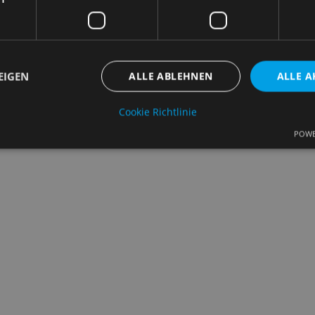
Rechtl
EIGEN
ALLE ABLEHNEN
ALLE A
Cookie Richtlinie
POWE
Unbedingt erforderlich
Performance
Targeting
Funktionalität
che Cookies ermöglichen wesentliche Kernfunktionen der Website wie die Benutzeran
ne die unbedingt erforderlichen Cookies kann die Website nicht ordnungsgemäß ver
Anbieter
/
Ablaufdatum
Beschreibung
Domäne
nt
4 Wochen 2
Dieses Cookie wird vom Cookie-Script.c
CookieScript
Tage
verwendet, um die Einwilligungseinstell
samples.de
Cookies zu speichern. Das Cookie-Banne
Script.com muss ordnungsgemäß funkti
5 Monate 4
Wird verwendet, um die Zustimmung des
LinkedIn
Wochen
Verwendung von Cookies für nicht wese
Corporation
speichern
.linkedin.com