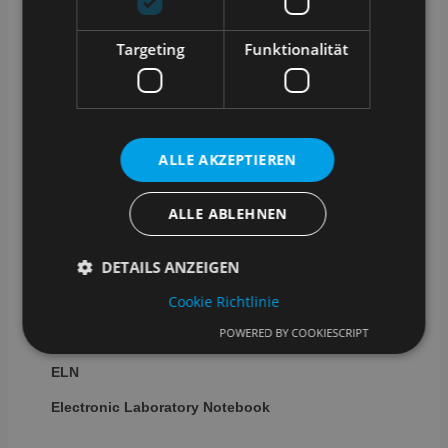
Laboratory Information
Management System
Targeting
Funktionalität
probenzentriert
Daten- & Prozess-management
Qualitätssicherung & Compliance
ALLE AKZEPTIEREN
LIS
ALLE ABLEHNEN
Laboratory
Information System
DETAILS ANZEIGEN
patientenzentriert
Cookie Richtlinie
klinisch-diagnostisches Umfeld
KIS/HIS-Integration
POWERED BY COOKIESCRIPT
Unbedingt erforderlich
Performance
ELN
Targeting
Funktionalität
Electronic
Laboratory Notebook
Unbedingt erforderliche Cookies ermöglichen
wesentliche Kernfunktionen der Website wie die
Benutzeranmeldung und die Kontoverwaltung.