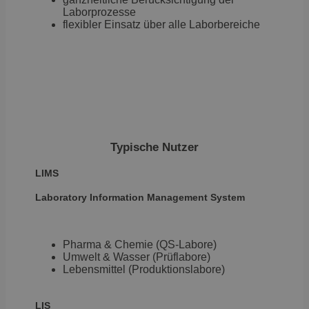
B
Laborprozesse
v
flexibler Einsatz über alle Laborbereiche
D
-
si
P
S
OptanonAlertBoxClosed
1 Jahr
Sp
OneTrust
C
LLC
d
.brevo.com
n
er
OptanonConsent
1 Jahr
Sp
OneTrust
Typische Nutzer
E
LLC
d
.brevo.com
S
LIMS
C
di
Laboratory Information
Management System
be
be
Pharma & Chemie (QS-Labore)
Umwelt & Wasser (Prüflabore)
Lebensmittel (Produktionslabore)
Anbieter
/
Name
Ablaufdatum
Be
Domäne
Anbieter
/
Name
Ablaufdatum
Beschr
wp-
Sitzung
Sp
LIS
OnTheGoSystems
Domäne