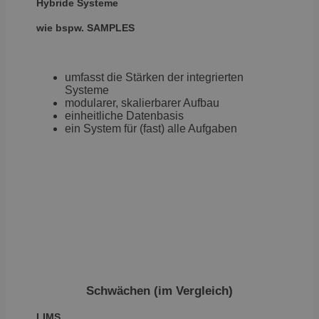
Hybride Systeme
Wochen
Partner-
Empfehlun
wie bspw. SAMPLES
Tracking v
Conversion
Affiliate-M
Zwecke.
umfasst die Stärken der integrierten
_gcl_au
2 Monate 4
Speichern
Google LLC
Systeme
Wochen
Verfolgen 
.brevo.com
Anfragen.
modularer, skalierbarer Aufbau
einheitliche Datenbasis
_plantrack
.brevo.com
11 Monate 3
Erfassung 
ein System für (fast) alle Aufgaben
Wochen
Besucherin
für persona
Marketing-
Kampagnen 
Retargetin
Automatisi
Schwächen (im Vergleich)
LIMS