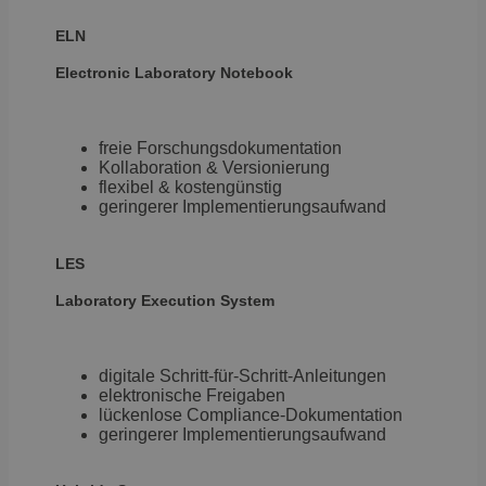
und Marke
Automatis
ELN
ermögliche
exp
.brevo.com
Sitzung
Steuerung
Electronic
Laboratory Notebook
Marketing-
Einblendun
Chat-Widge
Pop-ups) 
freie Forschungsdokumentation
Sicherstell
konsistent
Kollaboration & Versionierung
Nutzererfa
flexibel & kostengünstig
Tests.
geringerer Implementierungsaufwand
first_referrer
.brevo.com
11 Monate 3
Speichert d
Wochen
URL (Herkun
um die Effe
LES
Marketing-
Kampagne
Laboratory
Execution System
messen un
Quelle des
Erstbesuch
identifizie
digitale Schritt-für-Schritt-Anleitungen
plan-type
.brevo.com
Sitzung
Speichert 
Abonnemen
elektronische Freigaben
Kontotyp d
lückenlose Compliance-Dokumentation
um relevan
geringerer Implementierungsaufwand
und Angeb
anzuzeigen
pscd
.brevo.com
2 Monate 4
Identifizi