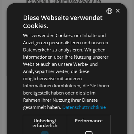
individuelle Bedürfnisse sowie eine
Vielzahl smarter Funktionen und
×
Features, die einen effektiven
Diese Webseite verwendet
Laboralltag garantieren – auch bei
komplexen Laborprozessen. Mahr
Cookies.
GERMAN
dazu finden Sie hier:
https://samples.de/features
Wir verwenden Cookies, um Inhalte und
ENGLISH
Anzeigen zu personalisieren und unseren
Datenverkehr zu analysieren. Wir geben
Informationen über Ihre Nutzung unserer
Schnellübersicht: LIMS,
Website auch an unsere Werbe- und
LIS, ELN und LES im
Analysepartner weiter, die diese
Vergleich
möglicherweise mit anderen
Informationen kombinieren, die Sie ihnen
bereitgestellt haben oder die sie im
Rahmen Ihrer Nutzung ihrer Dienste
gesammelt haben.
Datenschutzrichtlinie
Fokus
Unbedingt
Performance
erforderlich
LIMS