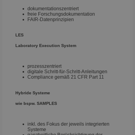
Ohne die unbedingt erforderlichen Cookies kann die
dokumentationszentriert
Website nicht ordnungsgemäß verwendet werden.
freie Forschungsdokumentation
Anbieter
/
FAIR-Datenprinzipien
Name
Ablaufdatum
B
Domäne
CookieScriptConsent
4 Wochen 2
D
CookieScript
LES
Tage
C
samples.de
v
E
Laboratory
Execution System
f
s
B
S
o
prozesszentriert
fu
digitale Schritt-für-Schritt-Anleitungen
Compliance gemäß 21 CFR Part 11
li_gc
5 Monate 4
W
LinkedIn
Wochen
Z
Corporation
V
.linkedin.com
fü
Hybride Systeme
Z
wie bspw. SAMPLES
VISITOR_PRIVACY_METADATA
5 Monate 4
D
YouTube
Wochen
S
.youtube.com
E
D
de
Google-
inkl. des Fokus der jeweils integrierten
In
Datenschutzerklärung
We
Systeme
üb
ganzheitliche Berücksichtigung der