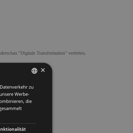
rschau "Digitale Transformation" vertreten,
×
 Datenverkehr zu
GERMAN
 unsere Werbe-
ENGLISH
ombinieren, die
e gesammelt
nktionalität