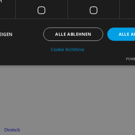
h
Rechtl
EIGEN
ALLE ABLEHNEN
ALLE A
Cookie Richtlinie
POWE
Unbedingt erforderlich
Performance
Targeting
Funktionalität
che Cookies ermöglichen wesentliche Kernfunktionen der Website wie die Benutzeran
ne die unbedingt erforderlichen Cookies kann die Website nicht ordnungsgemäß ver
Anbieter
/
Ablaufdatum
Beschreibung
Domäne
nt
4 Wochen 2
Dieses Cookie wird vom Cookie-Script.c
CookieScript
Tage
verwendet, um die Einwilligungseinstell
samples.de
Cookies zu speichern. Das Cookie-Banne
Script.com muss ordnungsgemäß funkti
5 Monate 4
Wird verwendet, um die Zustimmung des
LinkedIn
Wochen
Verwendung von Cookies für nicht wese
Corporation
Deutsch
speichern
.linkedin.com