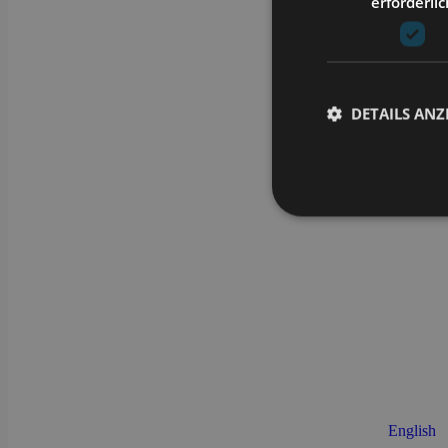
erforderlic
DETAILS ANZ
Unbedingt erforderli
Kontoverwaltung. Oh
Name
CookieScriptConse
li_gc
English