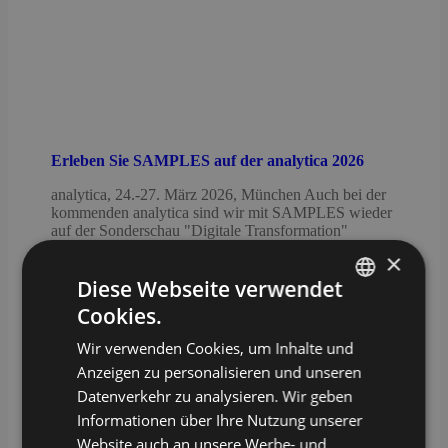
Erleben Sie SAMPLES auf der analytica 2026
analytica, 24.-27. März 2026, München Auch bei der
kommenden analytica sind wir mit SAMPLES wieder
auf der Sonderschau "Digitale Transformation"
vertreten, um gemeinsam mit unseren Partnern von
×
Metrohm, essentim und Splashlake einen
Diese Webseite verwendet
gemeinsamen Use Case für die...
Cookies.
mehr lesen
GERMAN
Wir verwenden Cookies, um Inhalte und
ENGLISH
Anzeigen zu personalisieren und unseren
Datenverkehr zu analysieren. Wir geben
Informationen über Ihre Nutzung unserer
Website auch an unsere Werbe- und