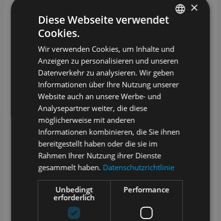
×
2025“ gewählt
Diese Webseite verwendet
SAMPLES wurde von den Lesern des Fachmagazins
Cookies.
LABO zum "Produkt des Jahres 2025" in der
GERMAN
Kategorie Laborsoftware gewählt! Wir sind sehr stolz
Wir verwenden Cookies, um Inhalte und
darauf und verstehen dies zugleich als Ansporn: Wir
ENGLISH
gehen konsequent den eingeschlagenen Weg weiter,
Anzeigen zu personalisieren und unseren
unseren Anwendern das...
Datenverkehr zu analysieren. Wir geben
Informationen über Ihre Nutzung unserer
mehr lesen
Website auch an unsere Werbe- und
Analysepartner weiter, die diese
möglicherweise mit anderen
Informationen kombinieren, die Sie ihnen
bereitgestellt haben oder die sie im
Rahmen Ihrer Nutzung ihrer Dienste
gesammelt haben.
Datenschutzrichtlinie
Unbedingt
Performance
erforderlich