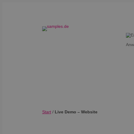
Anw
Start
/
Live Demo – Website