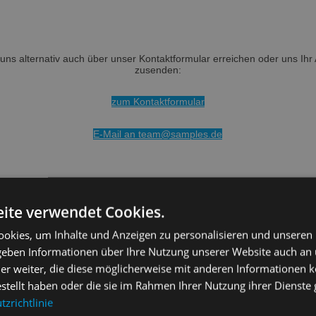
uns alternativ auch über unser Kontaktformular erreichen oder uns Ihr 
zusenden:
zum Kontaktformular
E-Mail an team@samples.de
ite verwendet Cookies.
okies, um Inhalte und Anzeigen zu personalisieren und unseren
 geben Informationen über Ihre Nutzung unserer Website auch an
er weiter, die diese möglicherweise mit anderen Informationen k
estellt haben oder die sie im Rahmen Ihrer Nutzung ihrer Dienst
Rechtl
zrichtlinie