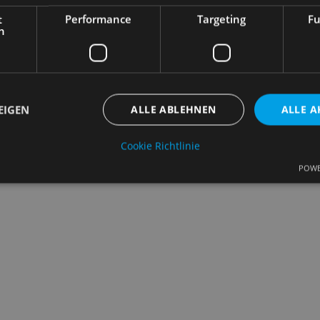
t
Performance
Targeting
Fu
h
EIGEN
ALLE ABLEHNEN
ALLE A
Cookie Richtlinie
POWE
Unbedingt erforderlich
Performance
Targeting
Funktionalität
che Cookies ermöglichen wesentliche Kernfunktionen der Website wie die Benutzeran
ne die unbedingt erforderlichen Cookies kann die Website nicht ordnungsgemäß ver
Anbieter
/
Ablaufdatum
Beschreibung
Domäne
nt
4 Wochen 2
Dieses Cookie wird vom Cookie-Script.c
CookieScript
Tage
verwendet, um die Einwilligungseinstell
samples.de
Cookies zu speichern. Das Cookie-Banne
Script.com muss ordnungsgemäß funkti