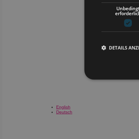
Unbeding
erforderlic
DETAILS ANZ
Unbedingt erforderli
Kontoverwaltung. Oh
Name
English
Deutsch
CookieScriptConse