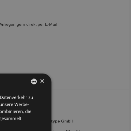
Anliegen gern direkt per E-Mail
×
 Datenverkehr zu
GERMAN
 unsere Werbe-
ENGLISH
ombinieren, die
e gesammelt
iches
3
qualitype GmbH
Impressum
Datenschutz