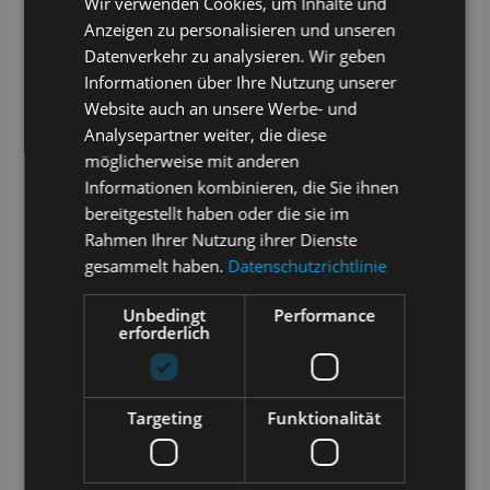
Wir verwenden Cookies, um Inhalte und
ENGLISH
diskutiert, sondern bestenfalls direkt umgesetzt.
Anzeigen zu personalisieren und unseren
Prozesse werden im Sinne Aller nachvollziehbar
und transparent angepasst, weiterentwickelt und
Datenverkehr zu analysieren. Wir geben
sauber versioniert. So bleibt alles im Fluss, ohne
Informationen über Ihre Nutzung unserer
an Struktur zu verlieren.
Website auch an unsere Werbe- und
Auch das Thema Zukunftssicherheit denkt er
Analysepartner weiter, die diese
konsequent mit. Über integrierte
möglicherweise mit anderen
Automatisierungen oder angebundene
Informationen kombinieren, die Sie ihnen
Workflow-Engines bringt er Mensch und
Maschine nachhaltig in Einklang. Im Ergebnis
bereitgestellt haben oder die sie im
laufen Routinen verlässlich automatisiert,
Rahmen Ihrer Nutzung ihrer Dienste
während das Team Zeit für anspruchsvollere
gesammelt haben.
Datenschutzrichtlinie
Arbeiten gewinnt und die neuen reibungslosen
Abläufe bejubelt.
Unbedingt
Performance
erforderlich
Targeting
Funktionalität
Kurz gesagt: Der Prozess-Poet
verwandelt Laborabläufe in