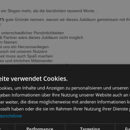
ein Slogan mehr, als die berühmten tausend Worte…
𝟮𝟱 gute Gründe nennen, warum wir dieses Jubiläum gemeinsam mit I
:
z unterschiedlicher Persönlichkeiten
 Partner wäre dieses Jubiläum nicht möglich
r im Namen
ist uns ein Herzensanliegen
tausch mit unseren Nutzern
arbeit muss auch Spaß machen
nes und ehrliches Miteinander
ngen steht intern ganz oben auf der Prio-Liste
eiern, wenn es einen passenden Anlass gibt
ir spielen lieber kooperativ als gegeneinander
ite verwendet Cookies.
g großer Gesellschaftsfragen mitzuwirken
mer optimieren – wir hinterfragen sie aktiv
okies, um Inhalte und Anzeigen zu personalisieren und unseren
g unserer Lösungen ist der eigene Anspruch
nwendungen begeistern – ja Spaß machen
 geben Informationen über Ihre Nutzung unserer Website auch an
h „wir haben alles versucht“
er weiter, die diese möglicherweise mit anderen Informationen k
utzer-Feedback und holen es aktiv ein
spw. durch SPECTARIS, leap up, uvm.
estellt haben oder die sie im Rahmen Ihrer Nutzung ihrer Dienst
arantieren den Vorsprung unserer Lösungen
zrichtlinie
igen erfolgreichen Kundenbeziehungen
rschaft mit QS Qualität und Sicherheit GmbH
tensicherheit mit Servern in Europa
t
Performance
Targeting
Fu