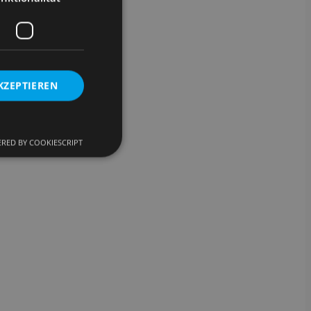
schung vorbereitet.
KZEPTIEREN
RED BY COOKIESCRIPT
meldung und die
wendet werden.
om-Dienst
ungen für Besucher-
r von Cookie-
onieren.
 Gastes zur
ntliche Zwecke zu