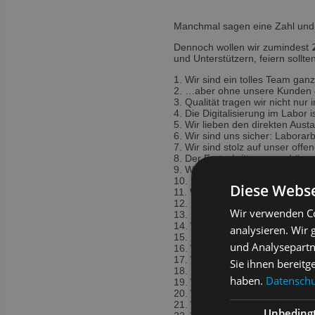
Manchmal sagen eine Zahl und 
Dennoch wollen wir zumindest 
und Unterstützern, feiern sollten
1. Wir sind ein tolles Team gan
2. …aber ohne unsere Kunden &
3. Qualität tragen wir nicht nu
4. Die Digitalisierung im Labor 
5. Wir lieben den direkten Aus
6. Wir sind uns sicher: Labor
7. Wir sind stolz auf unser offe
8. Der Fortschritt unserer Lösu
9. Wir können auch anständig f
10. Partner sind uns wichtig – w
Diese Webse
11. Wir sind stolz an der Lösun
12. Prozesse kann man (fast) im
Wir verwenden Co
13. Die größte Herausforderun
14. Wir wollen, dass unsere A
analysieren. Wir
15. „Geht nicht“ kommt erst nac
und Analysepartn
16. Wir wachsen an ehrlichem N
17. Wir bleiben up-to-date – b
Sie ihnen bereitg
18. Kurze Release-Intervalle g
haben.
Datenschut
19. Wir streben nach langjähr
20. Wir feiern 20 Jahre Partne
21. Wir setzen auf maximale Da
Unbeding