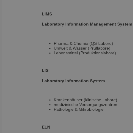
VISITOR_PRIVACY_
LIMS
Laboratory Information
Management System
OptanonAlertBoxCl
Pharma & Chemie (QS-Labore)
Umwelt & Wasser (Prüflabore)
Lebensmittel (Produktionslabore)
OptanonConsent
LIS
Laboratory
Information System
Name
Name
Name
Krankenhäuser (klinische Labore)
_ga_E1H73V747Q
wp-
medizinische Versorgungszentren
wpml_current_lang
bcookie
Pathologie & Mikrobiologie
sib_cuid
VISITOR_INFO1_LIV
country
ELN
_ga