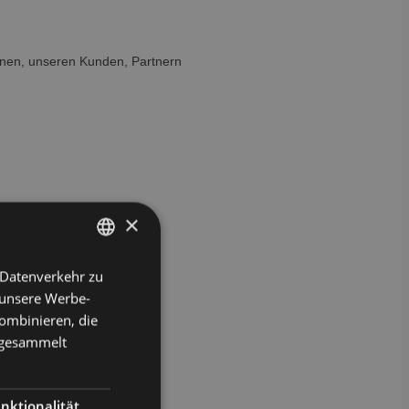
hnen, unseren Kunden, Partnern
×
 Datenverkehr zu
GERMAN
 unsere Werbe-
ENGLISH
ombinieren, die
e gesammelt
nktionalität