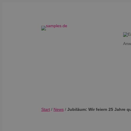
Anw
Start
/
News
/
Jubiläum: Wir feiern 25 Jahre q