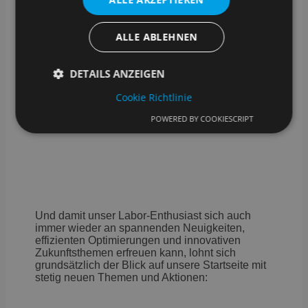
sie noch besser werden können. Mit
SAMPLES hat er die perfekte
Grundlage, um aus Interesse echten
ALLE ABLEHNEN
Fortschritt zu machen.
Und genau das macht ihn zu einem
DETAILS ANZEIGEN
echten Innovationstreiber im Labor.
Cookie Richtlinie
POWERED BY COOKIESCRIPT
Unbedingt erforderlich
Performance
Targeting
Funktionalität
Unbedingt erforderliche Cookies ermöglichen
wesentliche Kernfunktionen der Website wie die
Benutzeranmeldung und die Kontoverwaltung.
Ohne die unbedingt erforderlichen Cookies kann die
Und damit unser Labor-Enthusiast sich auch
Website nicht ordnungsgemäß verwendet werden.
immer wieder an spannenden Neuigkeiten,
Anbieter
/
effizienten Optimierungen und innovativen
Name
Ablaufdatum
B
Domäne
Zukunftsthemen erfreuen kann, lohnt sich
grundsätzlich der Blick auf unsere Startseite mit
CookieScriptConsent
4 Wochen 2
D
CookieScript
stetig neuen Themen und Aktionen:
Tage
C
samples.de
v
E