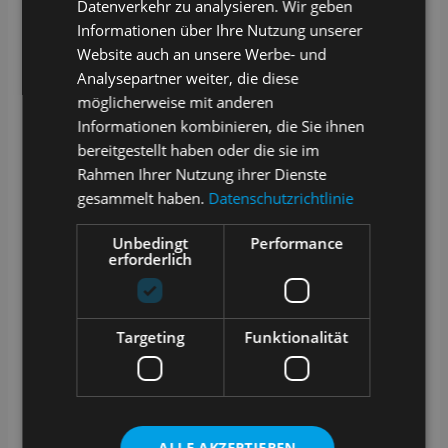
Datenverkehr zu analysieren. Wir geben
Architektur und die smarten Features begeistern
Informationen über Ihre Nutzung unserer
ihn genauso wie die individuell anpassbaren
Felder und Anleitungen. Für ihn ist das kein
Website auch an unsere Werbe- und
starres System, sondern eine Spielwiese für
Analysepartner weiter, die diese
Ideen.
möglicherweise mit anderen
Besonders schätzt er, dass seine
Informationen kombinieren, die Sie ihnen
Verbesserungen nicht verloren gehen. Was er
bereitgestellt haben oder die sie im
ausprobiert und optimiert, kann er direkt in
Rahmen Ihrer Nutzung ihrer Dienste
SAMPLES dokumentieren, strukturieren und für
andere zugänglich machen. So wird aus seiner
gesammelt haben.
Datenschutzrichtlinie
Neugier echter Mehrwert für das gesamte Team.
Und aus Enthusiasmus wird wahre Freude an
Unbedingt
Performance
der Laborarbeit.
erforderlich
Targeting
Funktionalität
Kurz gesagt: Der Labor-Enthusiast
treibt Dinge voran, weil er verstehen
will, wie sie funktionieren – und wie
ALLE AKZEPTIEREN