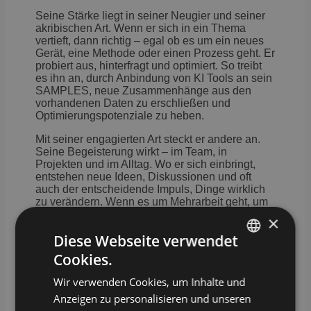
Seine Stärke liegt in seiner Neugier und seiner
akribischen Art. Wenn er sich in ein Thema
vertieft, dann richtig – egal ob es um ein neues
Gerät, eine Methode oder einen Prozess geht. Er
probiert aus, hinterfragt und optimiert. So treibt
es ihn an, d
urch Anbindung von KI Tools an sein
SAMPLES, neue Zusammenhänge aus den
vorhandenen Daten zu erschließen und
Optimierungspotenziale zu heben.
Mit seiner engagierten Art steckt er andere an.
Seine Begeisterung wirkt – im Team, in
Projekten und im Alltag. Wo er sich einbringt,
entstehen neue Ideen, Diskussionen und oft
auch der entscheidende Impuls, Dinge wirklich
zu verändern. Wenn es um Mehrarbeit geht, um
neue Dinge umzusetzen, ist er immer vorn
×
dabei.
Diese Webseite verwendet
Cookies.
GERMAN
Wir verwenden Cookies, um Inhalte und
Mit SAMPLES findet er genau die Umgebung,
ENGLISH
die er braucht: offen, flexibel und vernetzbar. Die
Anzeigen zu personalisieren und unseren
einfache Anbindung von Geräten, die moderne