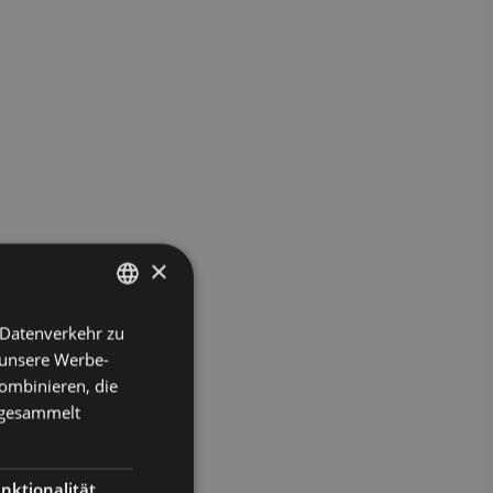
×
 Datenverkehr zu
GERMAN
 unsere Werbe-
ENGLISH
ombinieren, die
e gesammelt
nktionalität