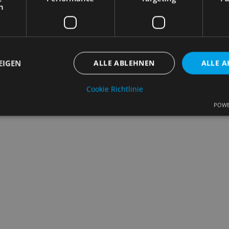
h
EIGEN
ALLE ABLEHNEN
ALLE A
Cookie Richtlinie
POWE
Unbedingt erforderlich
Performance
Targeting
Funktionalität
che Cookies ermöglichen wesentliche Kernfunktionen der Website wie die Benutzeran
ne die unbedingt erforderlichen Cookies kann die Website nicht ordnungsgemäß ver
Anbieter
/
Ablaufdatum
Beschreibung
Domäne
nt
4 Wochen 2
Dieses Cookie wird vom Cookie-Script.c
CookieScript
Tage
verwendet, um die Einwilligungseinstell
samples.de
Cookies zu speichern. Das Cookie-Banne
Script.com muss ordnungsgemäß funkti
5 Monate 4
Wird verwendet, um die Zustimmung des
LinkedIn
Wochen
Verwendung von Cookies für nicht wese
Corporation