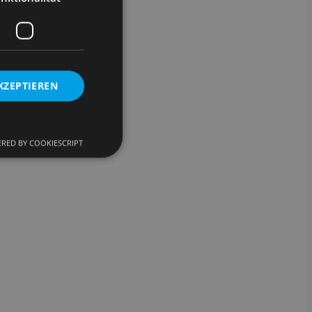
KZEPTIEREN
RED BY COOKIESCRIPT
meldung und die
wendet werden.
om-Dienst
ungen für Besucher-
r von Cookie-
onieren.
 Gastes zur
ntliche Zwecke zu