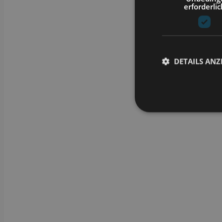
erforderlic
DETAILS ANZ
Unbedingt erforderli
Kontoverwaltung. Oh
Name
CookieScriptConse
li_gc