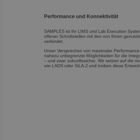
VISITOR_PRIVACY_
Performance und Konnektivität
SAMPLES ist Ihr LIMS und Lab Execution System,
offener Schnittstellen mit den von Ihnen genutz
OptanonAlertBoxCl
verbindet.
Unser Versprechen von maximaler Performance u
nahezu unbegrenzte Möglichkeiten für die Integ
OptanonConsent
– und zwar zukunftssicher. Wir setzen auf die n
wie LADS oder SiLA-2 und treiben diese Entwick
Name
Name
Name
_ga_E1H73V747Q
wp-
wpml_current_lang
bcookie
sib_cuid
VISITOR_INFO1_LIV
country
_ga